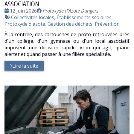
ASSOCIATION
Date
Publié
12 juin 2026
Protoxyde d'Azote Dangers
:
Tags
par
Collectivités locales
,
Établissements scolaires
,
:
Protoxyde d'azote
,
Gestion des déchets
,
Prévention
À la rentrée, des cartouches de proto retrouvées près
d'un collège, d'un gymnase ou d'un local associatif
imposent une décision rapide. Voici qui agit, quand
alerter et quand passer à une filière spécialisée.
Lire la suite