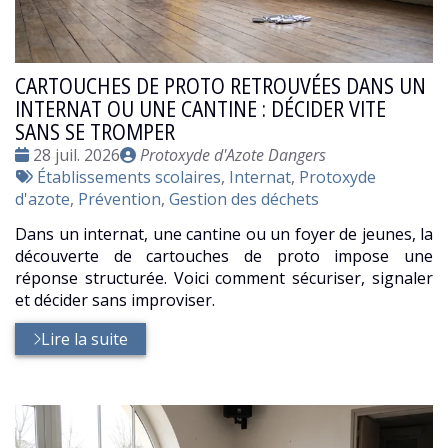
CARTOUCHES DE PROTO RETROUVÉES DANS UN
INTERNAT OU UNE CANTINE : DÉCIDER VITE
SANS SE TROMPER
Date
Publié
28 juil. 2026
Protoxyde d'Azote Dangers
:
Tags
par
Établissements scolaires
,
Internat
,
Protoxyde
:
d'azote
,
Prévention
,
Gestion des déchets
Dans un internat, une cantine ou un foyer de jeunes, la
découverte de cartouches de proto impose une
réponse structurée. Voici comment sécuriser, signaler
et décider sans improviser.
Lire la suite