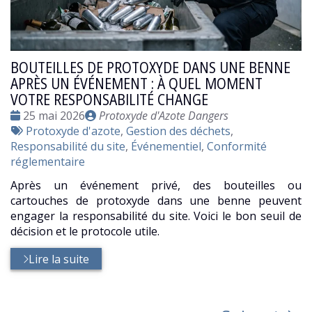
BOUTEILLES DE PROTOXYDE DANS UNE BENNE
APRÈS UN ÉVÉNEMENT : À QUEL MOMENT
VOTRE RESPONSABILITÉ CHANGE
Date
Publié
25 mai 2026
Protoxyde d'Azote Dangers
:
Tags
par
Protoxyde d'azote
,
Gestion des déchets
,
:
Responsabilité du site
,
Événementiel
,
Conformité
réglementaire
Après un événement privé, des bouteilles ou
cartouches de protoxyde dans une benne peuvent
engager la responsabilité du site. Voici le bon seuil de
décision et le protocole utile.
Lire la suite