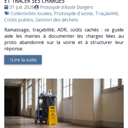
ET TRACER SES CHARGES
Date
Publié
31 juil. 2026
Protoxyde d'Azote Dangers
:
Tags
par
Collectivités locales
,
Protoxyde d'azote
,
Traçabilité
,
:
Coûts publics
,
Gestion des déchets
Ramassage, traçabilité, ADR, coûts cachés : ce guide
aide les mairies à documenter les charges liées au
proto abandonné sur la voirie et à structurer leur
réponse.
Lire la suite