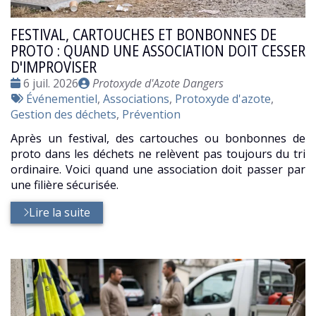
FESTIVAL, CARTOUCHES ET BONBONNES DE
PROTO : QUAND UNE ASSOCIATION DOIT CESSER
D'IMPROVISER
Date
Publié
6 juil. 2026
Protoxyde d'Azote Dangers
:
Tags
par
Événementiel
,
Associations
,
Protoxyde d'azote
,
:
Gestion des déchets
,
Prévention
Après un festival, des cartouches ou bonbonnes de
proto dans les déchets ne relèvent pas toujours du tri
ordinaire. Voici quand une association doit passer par
une filière sécurisée.
Lire la suite