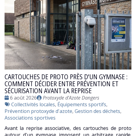
CARTOUCHES DE PROTO PRÈS D'UN GYMNASE :
COMMENT DÉCIDER ENTRE PRÉVENTION ET
SÉCURISATION AVANT LA REPRISE
Date
Publié
6 août 2026
Protoxyde d'Azote Dangers
:
Tags
par
Collectivités locales
,
Équipements sportifs
,
:
Prévention protoxyde d'azote
,
Gestion des déchets
,
Associations sportives
Avant la reprise associative, des cartouches de proto
autour d'un gymnase imposent un arbitrage rapide.