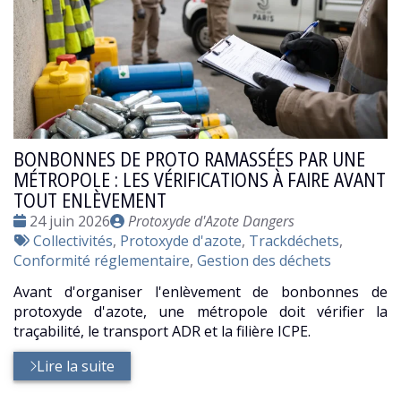
BONBONNES DE PROTO RAMASSÉES PAR UNE
MÉTROPOLE : LES VÉRIFICATIONS À FAIRE AVANT
TOUT ENLÈVEMENT
Date
Publié
24 juin 2026
Protoxyde d'Azote Dangers
:
Tags
par
Collectivités
,
Protoxyde d'azote
,
Trackdéchets
,
:
Conformité réglementaire
,
Gestion des déchets
Avant d'organiser l'enlèvement de bonbonnes de
protoxyde d'azote, une métropole doit vérifier la
traçabilité, le transport ADR et la filière ICPE.
Lire la suite