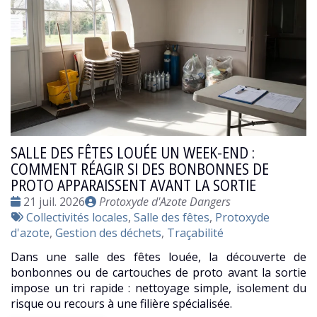
SALLE DES FÊTES LOUÉE UN WEEK-END :
COMMENT RÉAGIR SI DES BONBONNES DE
PROTO APPARAISSENT AVANT LA SORTIE
Date
Publié
21 juil. 2026
Protoxyde d'Azote Dangers
:
Tags
par
Collectivités locales
,
Salle des fêtes
,
Protoxyde
:
d'azote
,
Gestion des déchets
,
Traçabilité
Dans une salle des fêtes louée, la découverte de
bonbonnes ou de cartouches de proto avant la sortie
impose un tri rapide : nettoyage simple, isolement du
risque ou recours à une filière spécialisée.