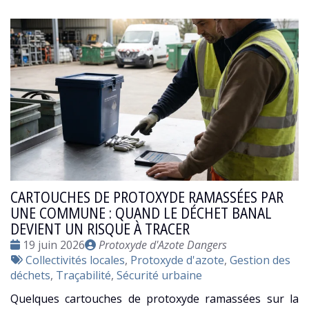
CARTOUCHES DE PROTOXYDE RAMASSÉES PAR
UNE COMMUNE : QUAND LE DÉCHET BANAL
DEVIENT UN RISQUE À TRACER
Date
Publié
19 juin 2026
Protoxyde d'Azote Dangers
:
Tags
par
Collectivités locales
,
Protoxyde d'azote
,
Gestion des
:
déchets
,
Traçabilité
,
Sécurité urbaine
Quelques cartouches de protoxyde ramassées sur la