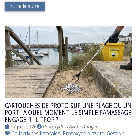
Lire la suite
CARTOUCHES DE PROTO SUR UNE PLAGE OU UN
PORT : À QUEL MOMENT LE SIMPLE RAMASSAGE
ENGAGE-T-IL TROP ?
Date
Publié
17 juil. 2026
Protoxyde d'Azote Dangers
:
Tags
par
Collectivités littorales
,
Protoxyde d'azote
,
Gestion