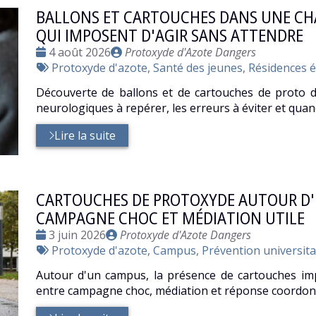
BALLONS ET CARTOUCHES DANS UNE CHA
QUI IMPOSENT D'AGIR SANS ATTENDRE
Date
Publié
4 août 2026
Protoxyde d'Azote Dangers
:
Tags
par
Protoxyde d'azote
,
Santé des jeunes
,
Résidences é
:
Découverte de ballons et de cartouches de proto d
neurologiques à repérer, les erreurs à éviter et qua
Lire la suite
CARTOUCHES DE PROTOXYDE AUTOUR D'U
CAMPAGNE CHOC ET MÉDIATION UTILE
Date
Publié
3 juin 2026
Protoxyde d'Azote Dangers
:
Tags
par
Protoxyde d'azote
,
Campus
,
Prévention universita
:
Autour d'un campus, la présence de cartouches imp
entre campagne choc, médiation et réponse coordonn