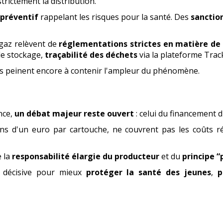
strictement la distribution.
 préventif
rappelant les risques pour la santé. Des
sanction
e gaz relèvent de
réglementations strictes en matière de 
de stockage,
traçabilité des déchets
via la plateforme Trac
s peinent encore à contenir l'ampleur du phénomène.
ance,
un débat majeur reste ouvert
: celui du financement 
oins d'un euro par cartouche, ne couvrent pas les coûts r
e la
responsabilité élargie du producteur
et du
principe “
 décisive pour mieux
protéger la santé des jeunes
,
p