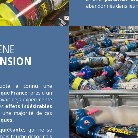
abandonnés dans les ru
ÈNE
ANSION
zote a connu une
ique France
, près d'un
avait déjà expérimenté
es
effets indésirables
c une majorité de cas
iques.
quiétante
, qui ne se
, mais touche désormais