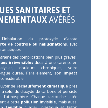
UES SANITAIRES ET
NEMENTAUX
AVÉRÉS
'inhalation du protoxyde d'azote
rte de contrôle ou hallucinations
, avec
dramatiques.
traîne des complications bien plus graves :
ues irréversibles
dues à une carence en
alysies, douleurs chroniques, voire
longue durée. Parallèlement, son
impact
 considérable.
uvoir de
réchauffement climatique
près
r
à celui du dioxyde de carbone et persiste
s l'atmosphère. Chaque cartouche jetée
ent à cette
pollution invisible
, mais aussi
en tangible :
acier, plastique et laiton