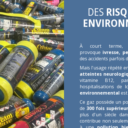
DES
RISQ
ENVIRON
À court terme, l
provoque
ivresse, pe
des accidents parfois 
Mais l'usage répété en
atteintes neurologiq
vitamine B12, par
hospitalisations de 
environnemental
est
Ce gaz possède un po
de
300 fois supérieu
plus d'un siècle dan
contribue non seulem
à une
pollution bi