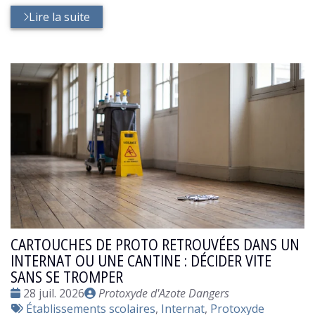
Lire la suite
CARTOUCHES DE PROTO RETROUVÉES DANS UN
INTERNAT OU UNE CANTINE : DÉCIDER VITE
SANS SE TROMPER
Date
Publié
28 juil. 2026
Protoxyde d'Azote Dangers
:
Tags
par
Établissements scolaires
,
Internat
,
Protoxyde