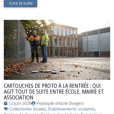
Lire la suite
CARTOUCHES DE PROTO À LA RENTRÉE : QUI
AGIT TOUT DE SUITE ENTRE ÉCOLE, MAIRIE ET
ASSOCIATION
Date
Publié
12 juin 2026
Protoxyde d'Azote Dangers
:
Tags
par
Collectivités locales
,
Établissements scolaires
,