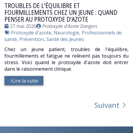
TROUBLES DE L'ÉQUILIBRE ET
FOURMILLEMENTS CHEZ UN JEUNE : QUAND
PENSER AU PROTOXYDE D'AZOTE
Date
Publié
27 mai 2026
Protoxyde d'Azote Dangers
:
Tags
par
Protoxyde d'azote
,
Neurologie
,
Professionnels de
:
santé
,
Prévention
,
Santé des jeunes
Chez un jeune patient, troubles de l'équilibre,
fourmillements et fatigue ne relèvent pas toujours du
stress. Voici quand le protoxyde d'azote doit entrer
dans le raisonnement clinique.
Lire la suite
Suivant