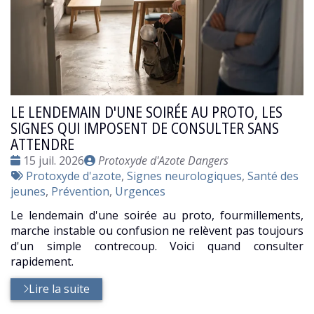
LE LENDEMAIN D'UNE SOIRÉE AU PROTO, LES
SIGNES QUI IMPOSENT DE CONSULTER SANS
ATTENDRE
Date
Publié
15 juil. 2026
Protoxyde d'Azote Dangers
:
Tags
par
Protoxyde d'azote
,
Signes neurologiques
,
Santé des
:
jeunes
,
Prévention
,
Urgences
Le lendemain d'une soirée au proto, fourmillements,
marche instable ou confusion ne relèvent pas toujours
d'un simple contrecoup. Voici quand consulter
rapidement.
Lire la suite