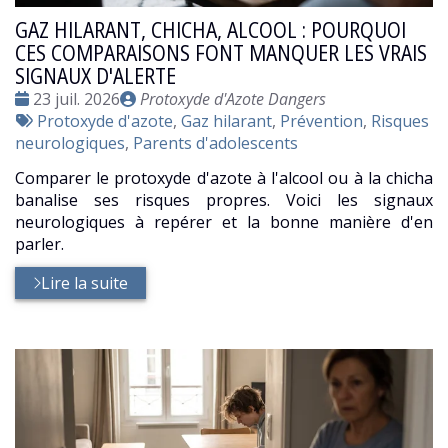
GAZ HILARANT, CHICHA, ALCOOL : POURQUOI
CES COMPARAISONS FONT MANQUER LES VRAIS
SIGNAUX D'ALERTE
Date
Publié
23 juil. 2026
Protoxyde d'Azote Dangers
:
Tags
par
Protoxyde d'azote
,
Gaz hilarant
,
Prévention
,
Risques
:
neurologiques
,
Parents d'adolescents
Comparer le protoxyde d'azote à l'alcool ou à la chicha
banalise ses risques propres. Voici les signaux
neurologiques à repérer et la bonne manière d'en
parler.
Lire la suite