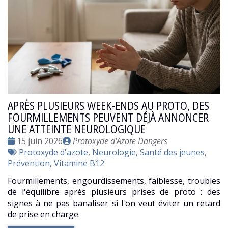
APRÈS PLUSIEURS WEEK-ENDS AU PROTO, DES
FOURMILLEMENTS PEUVENT DÉJÀ ANNONCER
UNE ATTEINTE NEUROLOGIQUE
Date
Publié
15 juin 2026
Protoxyde d'Azote Dangers
:
Tags
par
Protoxyde d'azote
,
Neurologie
,
Santé des jeunes
,
:
Prévention
,
Vitamine B12
Fourmillements, engourdissements, faiblesse, troubles
de l'équilibre après plusieurs prises de proto : des
signes à ne pas banaliser si l'on veut éviter un retard
de prise en charge.