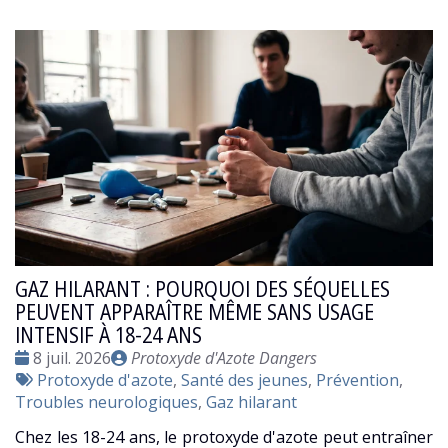
GAZ HILARANT : POURQUOI DES SÉQUELLES
PEUVENT APPARAÎTRE MÊME SANS USAGE
INTENSIF À 18-24 ANS
Date
Publié
8 juil. 2026
Protoxyde d'Azote Dangers
:
Tags
par
Protoxyde d'azote
,
Santé des jeunes
,
Prévention
,
:
Troubles neurologiques
,
Gaz hilarant
Chez les 18-24 ans, le protoxyde d'azote peut entraîner