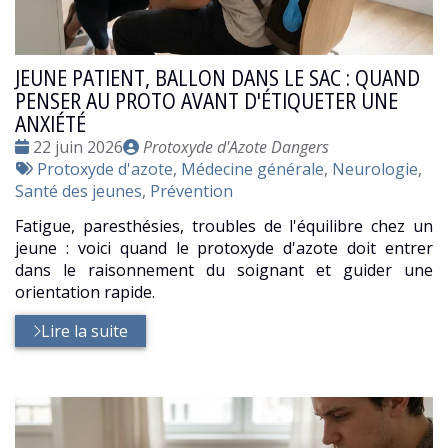
JEUNE PATIENT, BALLON DANS LE SAC : QUAND
PENSER AU PROTO AVANT D'ÉTIQUETER UNE
ANXIÉTÉ
Date
Publié
22 juin 2026
Protoxyde d'Azote Dangers
:
Tags
par
Protoxyde d'azote
,
Médecine générale
,
Neurologie
,
:
Santé des jeunes
,
Prévention
Fatigue, paresthésies, troubles de l'équilibre chez un
jeune : voici quand le protoxyde d'azote doit entrer
dans le raisonnement du soignant et guider une
orientation rapide.
Lire la suite