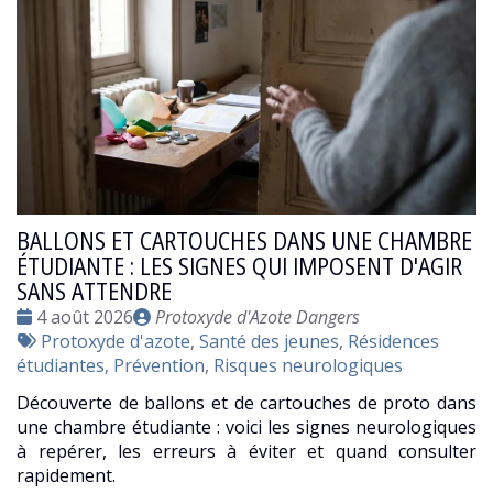
BALLONS ET CARTOUCHES DANS UNE CHAMBRE
ÉTUDIANTE : LES SIGNES QUI IMPOSENT D'AGIR
SANS ATTENDRE
Date
Publié
4 août 2026
Protoxyde d'Azote Dangers
:
Tags
par
Protoxyde d'azote
,
Santé des jeunes
,
Résidences
:
étudiantes
,
Prévention
,
Risques neurologiques
Découverte de ballons et de cartouches de proto dans
une chambre étudiante : voici les signes neurologiques
à repérer, les erreurs à éviter et quand consulter
rapidement.