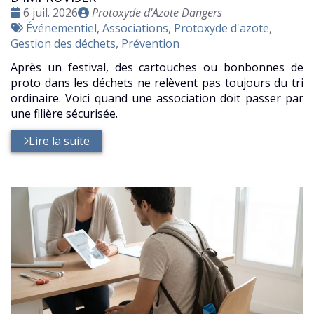
Date
Publié
6 juil. 2026
Protoxyde d'Azote Dangers
:
Tags
par
Événementiel
,
Associations
,
Protoxyde d'azote
,
:
Gestion des déchets
,
Prévention
Après un festival, des cartouches ou bonbonnes de
proto dans les déchets ne relèvent pas toujours du tri
ordinaire. Voici quand une association doit passer par
une filière sécurisée.
Lire la suite