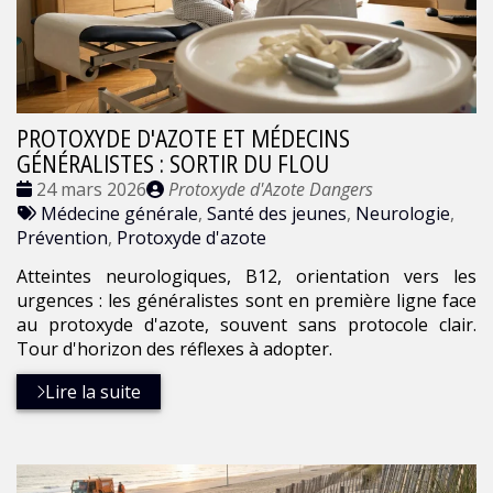
PROTOXYDE D'AZOTE ET MÉDECINS
GÉNÉRALISTES : SORTIR DU FLOU
Date
Publié
24 mars 2026
Protoxyde d'Azote Dangers
:
Tags
par
Médecine générale
,
Santé des jeunes
,
Neurologie
,
:
Prévention
,
Protoxyde d'azote
Atteintes neurologiques, B12, orientation vers les
urgences : les généralistes sont en première ligne face
au protoxyde d'azote, souvent sans protocole clair.
Tour d'horizon des réflexes à adopter.
Lire la suite