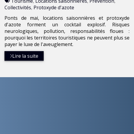
:
Tags
par
Tourisme
,
Locations saisonnières
,
Prévention
,
:
Collectivités
,
Protoxyde d'azote
Ponts de mai, locations saisonnières et protoxyde
d'azote forment un cocktail explosif. Risques
neurologiques, pollution, responsabilités floues :
pourquoi les territoires touristiques ne peuvent plus se
payer le luxe de l'aveuglement.
Lire la suite