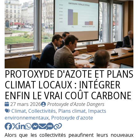
PROTOXYDE D'AZOTE ET PLANS
CLIMAT LOCAUX : INTÉGRER
ENFIN LE VRAI COÛT CARBONE
Date
Publié
27 mars 2026
Protoxyde d'Azote Dangers
:
Tags
par
Climat
,
Collectivités
,
Plans climat
,
Impacts
:
environnementaux
,
Protoxyde d'azote
Alors que les collectivités peaufinent leurs nouveaux