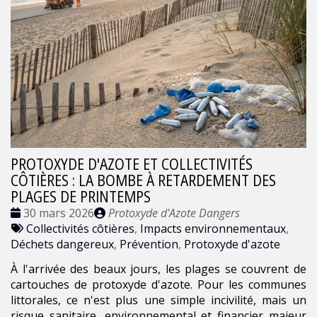
PROTOXYDE D'AZOTE ET COLLECTIVITÉS
CÔTIÈRES : LA BOMBE À RETARDEMENT DES
PLAGES DE PRINTEMPS
Date
Publié
30 mars 2026
Protoxyde d'Azote Dangers
:
Tags
par
Collectivités côtières
,
Impacts environnementaux
,
:
Déchets dangereux
,
Prévention
,
Protoxyde d'azote
À l'arrivée des beaux jours, les plages se couvrent de
cartouches de protoxyde d'azote. Pour les communes
littorales, ce n'est plus une simple incivilité, mais un
risque sanitaire, environnemental et financier majeur